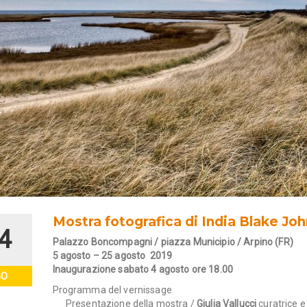
Mostra fotografica di India Blake Jo
4
Palazzo Boncompagni / piazza Municipio / Arpino (FR)
5 agosto – 25 agosto 2019
Inaugurazione sabato 4 agosto ore 18.00
GO
Programma del vernissage
__ Presentazione della mostra /
Giulia Vallucci
curatrice 