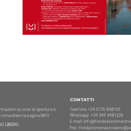
CONTATTI
rmazioni su orari di apertura è
Telefono +39 0776 848105
Whatsapp +39 349 4981226
e consultare la pagina
INFO
E-mail:
info@fondazionemastroia
SO LIBERO
Pec:
fondazionemastroianni@pe