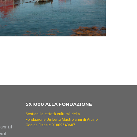
5X1000 ALLA FONDAZIONE
Sostieni le attività culturali della
Fondazione Umberto Mastroianni di Arpino
Codice Fiscale 91009640607
nni.it
c.it