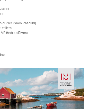
oianni
nni
 di Pier Paolo Pasolini)
 stilista
l M°
Andrea Rivera
ino