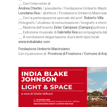
__ Con l’intervento di:
Andrea Chietin
i / presidente / Fondazione Umberto Mastr
Loredana Rea
/ direttore / Fondazione Umberto Mastroia
__ Con la partecipazione speciale del prof.
Roberto Villa
(fotografo / studioso di comunicazione / biografo e storico
__ Madrina dell’evento
Ester Campese (Campey)
pittrice e
__ Esibizione musicale di
Gabriella Rea
accompagnata da
__ A conclusione degustazione di prodotti tipici locali
www.indiablake.com
Fondazione Umberto Mastroianni
Con il patrocinio di:
Provincia di Frosinone / Comune di Arp