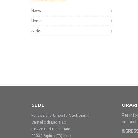
News
Home
Sede
SEDE
ORARI
Per info
Fondazione Umberto Mastroianni
possibil
Castello di Ladislao
piazza Caduti dell'Aria
INGRES
03033 Arpino (FR) Italia