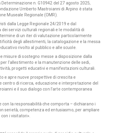
 la Determinazione n. G10942 del 27 agosto 2025,
a Fondazione Umberto Mastroianni di Arpino è stata
azione Museale Regionale (OMR).
evisti dalla Legge Regionale 24/2019 e dal
i servizi culturali regionali e le modalità di
 termine di un iter di valutazione particolarmente
entificità degli allestimenti, la catalogazione e la messa
ucativo rivolto al pubblico e alle scuole.
lle misure di sostegno messe a disposizione dalla
i per l’allestimento e la manutenzione delle sedi,
tività, progetti educativi e manifestazioni culturali.
o e apre nuove prospettive di crescita e
e centro di ricerca, educazione e interpretazione del
troianni e il suo dialogo con l’arte contemporanea
con la responsabilità che comporta – dichiarano i
 con serietà, competenza ed entusiasmo, per ampliare
con i visitatori».