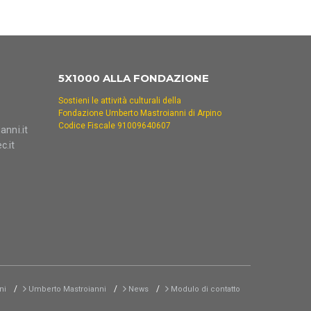
5X1000 ALLA FONDAZIONE
Sostieni le attività culturali della
Fondazione Umberto Mastroianni di Arpino
Codice Fiscale 91009640607
nni.it
c.it
ni
Umberto Mastroianni
News
Modulo di contatto