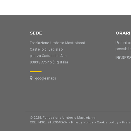
SEDE
ORARI
Per info
Fondazione Umberto Mastroianni
possibil
Castello di Ladislao
piazza Caduti dell'Aria
INGRES
03033 Arpino (FR) Italia
google maps
© 2025, Fondazione Umberto Mastroianni
COD. FISC.: 91009640607 >
Privacy Policy
>
Cookie policy
>
Prefe