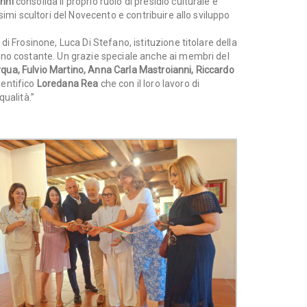
nni
consolida il proprio ruolo di presidio culturale e
simi scultori del Novecento e contribuire allo sviluppo
i Frosinone, Luca Di Stefano, istituzione titolare della
gno costante. Un grazie speciale anche ai membri del
qua, Fulvio Martino, Anna Carla Mastroianni, Riccardo
ientifico
Loredana Rea
che con il loro lavoro di
qualità.”