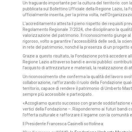
Un traguardo importante per la cultura del territorio: con
pubblicata sul Bollettino Ufficiale della Regione Lazio, l
ufficialmente inserita, per la prima volta, nell’Organizz
L’accreditamento attesta il pieno rispetto dei requisiti pr
Regolamento Regionale 7/2024, che disciplinano la qualità de
valorizzazione del patrimonio. Il riconoscimento giunge al
rigoroso, volto a garantire l’accessibilità delle sedi, la sci
in rete del patrimonio, nonché la presenza di un progetto ed
Grazie a questo risultato, la Fondazione potrà accedere a
Regione Lazio attraverso bandi e avvisi pubblici: contribut
l’acquisto di attrezzature e materiali, la realizzazione di at
Un riconoscimento che conferma la qualità del lavoro svolt
collaborazione, rafforzando il ruolo della Fondazione qual
territorio, capace di rendere il patrimonio di Umberto Mas
sempre più accessibile e partecipato.
«Accogliamo questo successo con grande soddisfazione e 
vertici della Fondazione –. Risponderemo ai futuri bandi
l’offerta culturale e rafforzare il legame con la comunità e 
Il Presidente Francesca Casinelli sottolinea: