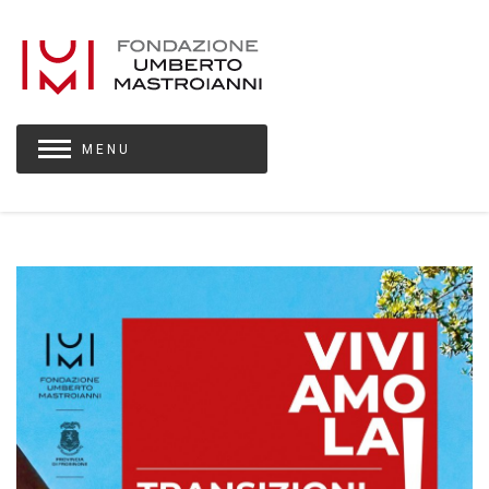
M E N U