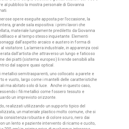
apre al pubblico la mostra personale di
Giovanna
nati
.
merose opere eseguite apposta per l’occasione, la
era, grande sala espositiva: i primi lavori che
rtellata, materiale lungamente prediletto da Giovanna
 idilliaco e al tempo stesso inquietante. Elementi
personaggi dall’aspetto arcaico e austero in forma di
o al visitatore. La lamiera industriale, in apparenza così
rata dall’artista che attraverso un lungo e faticoso
 dei piatti (sistema europeo) li rende sensibili alla
entrici dal sapore quasi
optical
.
 metallici semitrasparenti, uno collocato a parete e
to e vuoto, largo come i mantelli delle caratteristiche
li ma abitato solo di luce.
Anche in questo caso,
 tessendo i fili metallici come fossero tessuto e
uardo un imprevisto orizzonte.
o, realizzati utilizzando un supporto tipico del
tabilizzata, un materiale plastico molto comune, che si
alla consistenza robusta e di colore scuro, nero dai
con un lento e paziente intervento di ricamo e cucito,