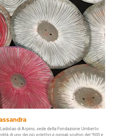
Cassandra
i Ladislao di Arpino, sede della
Fondazione Umberto
ità di uno dei più eclettici e geniali scultori del ‘900 e