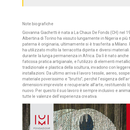
Note biografiche
Giovanna Giachetti è nata a La Chaux De Fonds (CH) nel 19
Albertina di Torino ha vissuto lungamente in Nigeria e più t
paterna è originaria; ultimamente si è trasferita a Milano.
ha utilizzato molto la terracotta dipinta e diversi material
durante la lunga permanenza in Africa. Da lì è nato anche i
faticosa pratica artigianale, e l’utilizzo di elementi metalli
tradizionale e plastica della scultura, invadono con legge
installazioni. Da ultimo arriva il lavoro tessile, aereo, so
materiale poverissimo e “brutto”; perché l’esigenza dell’ar
dimensioni impreviste e recuperarle all’arte, restituendo lor
nuovo. Per questo il suo lavoro è sempre inclusivo e anim
tutte le valenze dell’esperienza creativa.