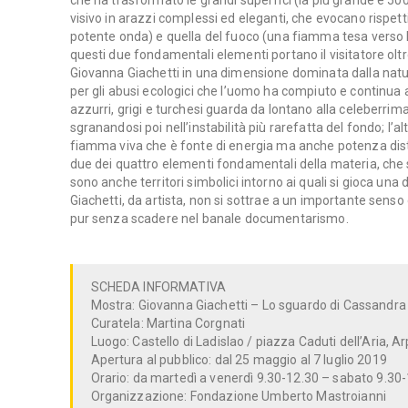
che ha trasformato le grandi superfici (la più grande è 500
visivo in arazzi complessi ed eleganti, che evocano rispe
potente onda) e quella del fuoco (una fiamma tesa verso l’
questi due fondamentali elementi portano il visitatore oltre 
Giovanna Giachetti in una dimensione dominata dalla natu
per gli abusi ecologici che l’uomo ha compiuto e continua 
azzurri, grigi e turchesi guarda da lontano alla celeberrim
sgranandosi poi nell’instabilità più rarefatta del fondo; l’a
fiamma viva che è fonte di energia ma anche potenza dis
due dei quattro elementi fondamentali della materia, che s
sono anche territori simbolici intorno ai quali si gioca un
Giachetti, da artista, non si sottrae a un importante senso
pur senza scadere nel banale documentarismo.
SCHEDA INFORMATIVA
Mostra: Giovanna Giachetti – Lo sguardo di Cassandra
Curatela: Martina Corgnati
Luogo: Castello di Ladislao / piazza Caduti dell’Aria, Ar
Apertura al pubblico: dal 25 maggio al 7 luglio 2019
Orario: da martedì a venerdì 9.30-12.30 – sabato 9.30
Organizzazione: Fondazione Umberto Mastroianni