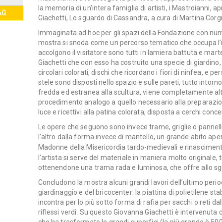
la memoria di un’intera famiglia di artisti, i Mastroianni, 
AG
Giachetti,
Lo sguardo di Cassandra
,
a cura di Martina Corg
Immaginata
ad hoc
per gli spazi della Fondazione con nu
mostra si snoda come un percorso tematico che occupa l’int
accolgono il visitatore sono tutti in lamiera battuta e ma
Giachetti che con esso ha costruito una specie di giardino,
circolari colorati, dischi che ricordano i fiori di ninfea, e 
stele sono disposti nello spazio e sulle pareti, tutto intorn
fredda ed estranea alla scultura, viene completamente alte
procedimento analogo a quello necessario alla preparazione
luce e ricettivi alla patina colorata, disposta a cerchi conc
Le opere che seguono sono invece trame, griglie o pannelli
l’altro dalla forma invece di mantello, un grande abito aper
Madonne della Misericordia
tardo-medievali e rinascimenta
l’artista si serve del materiale in maniera molto originale,
ottenendone una trama rada e luminosa, che offre allo sg
Concludono la mostra alcuni grandi lavori dell’ultimo period
giardinaggio e del bricocenter: la piattina di polietilene s
incontra per lo più sotto forma di rafia per sacchi o reti d
riflessi verdi. Su questo Giovanna Giachetti è intervenuta 