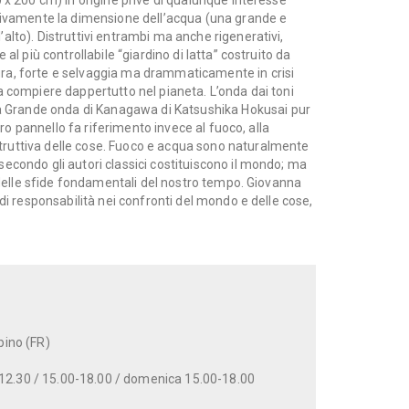
 x 200 cm) in origine prive di qualunque interesse
ttivamente la dimensione dell’acqua (una grande e
alto). Distruttivi entrambi ma anche rigenerativi,
al più controllabile “giardino di latta” costruito da
ra, forte e selvaggia ma drammaticamente in crisi
a compiere dappertutto nel pianeta. L’onda dai toni
a
Grande onda di Kanagawa
di Katsushika Hokusai pur
ltro pannello fa riferimento invece al fuoco, alla
truttiva delle cose. Fuoco e acqua sono naturalmente
econdo gli autori classici costituiscono il mondo; ma
a delle sfide fondamentali del nostro tempo. Giovanna
 di responsabilità nei confronti del mondo e delle cose,
pino (FR)
-12.30 / 15.00-18.00 / domenica 15.00-18.00