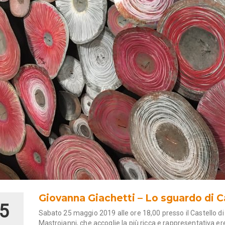
Giovanna Giachetti – Lo sguardo di 
5
Sabato 25 maggio 2019
alle
ore 18,00
presso il Castello d
Mastroianni,
che accoglie la più ricca e rappresentativa ered