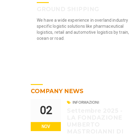
GROUND SHIPPING
n would be
We have a wide experience in overland industry
ull supply
specific logistic solutions like pharmaceutical
 Our team of
logistics, retail and automotive logistics by train,
ocean or road.
COMPANY NEWS
INFORMAZIONI
02
Settembre 2025 -
LA FONDAZIONE
UMBERTO
NOV
MASTROIANNI DI