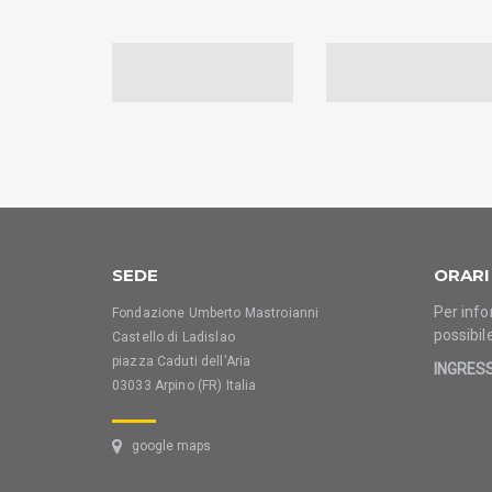
SEDE
ORARI
Per info
Fondazione Umberto Mastroianni
possibil
Castello di Ladislao
piazza Caduti dell'Aria
INGRES
03033 Arpino (FR) Italia
google maps