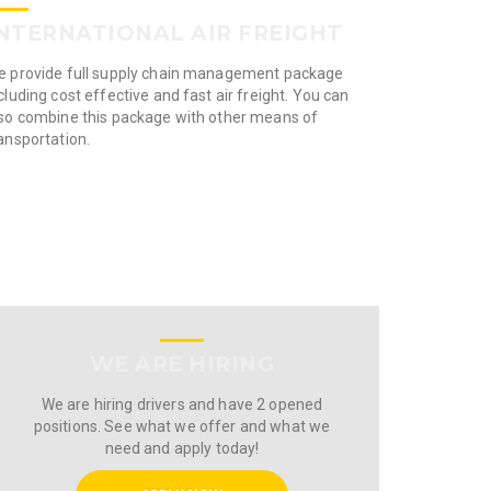
NTERNATIONAL AIR FREIGHT
CONTRA
 provide full supply chain management package
Need custom 
cluding cost effective and fast air freight. You can
From overland
so combine this package with other means of
safe and acc
ansportation.
globe.
WE ARE HIRING
We are hiring drivers and have 2 opened
positions. See what we offer and what we
need and apply today!