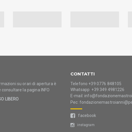
CONTATTI
rmazioni su orari di apertura è
Telefono +39 0776 848105
Whatsapp +39 349 4981226
e consultare la pagina
INFO
E-mail:
info@fondazionemastroia
SO LIBERO
Pec:
fondazionemastroianni@pe
facebook
instagram