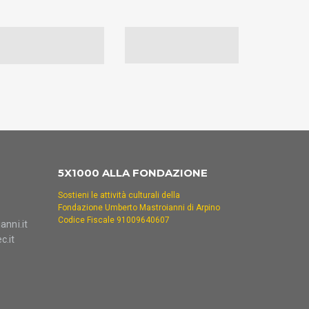
5X1000 ALLA FONDAZIONE
Sostieni le attività culturali della
Fondazione Umberto Mastroianni di Arpino
Codice Fiscale 91009640607
nni.it
c.it