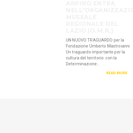
ARPINO ENTRA
NELL’ORGANIZZAZI
MUSEALE
REGIONALE DEL
LAZIO (O.M.R.)
UN NUOVO TRAGUARDO per la
Fondazione Umberto Mastroianni
Un traguardo importante per la
cultura del territorio: con la
Determinazione...
READ MORE