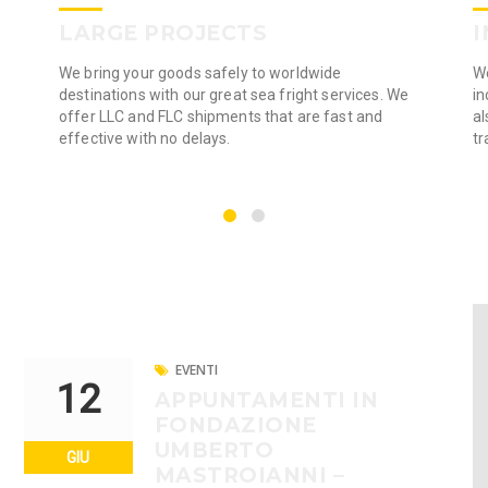
LARGE PROJECTS
I
We bring your goods safely to worldwide
We
destinations with our great sea fright services. We
in
offer LLC and FLC shipments that are fast and
al
effective with no delays.
tr
EVENTI
12
APPUNTAMENTI IN
FONDAZIONE
UMBERTO
GIU
MASTROIANNI –